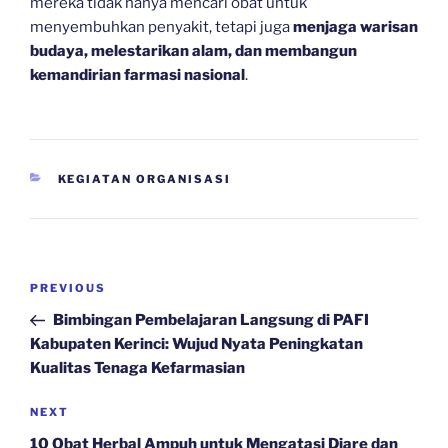
mereka tidak hanya mencari obat untuk
menyembuhkan penyakit, tetapi juga
menjaga warisan
budaya, melestarikan alam, dan membangun
kemandirian farmasi nasional
.
CATEGORIES
KEGIATAN ORGANISASI
Navigasi
Previous
PREVIOUS
pos
Post
Bimbingan Pembelajaran Langsung di PAFI
Kabupaten Kerinci: Wujud Nyata Peningkatan
Kualitas Tenaga Kefarmasian
Next
NEXT
Post
10 Obat Herbal Ampuh untuk Mengatasi Diare dan