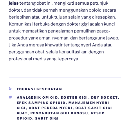
jelas
tentang obat ini, mengikuti semua petunjuk
dokter, dan tidak pernah menggunakan opioid secara
berlebihan atau untuk tujuan selain yang diresepkan.
Komunikasi terbuka dengan dokter gigi adalah kunci
untuk memastikan pengalaman pemulihan pasca-
prosedur yang aman, nyaman, dan bertanggung jawab.
Jika Anda merasa khawatir tentang nyeri Anda atau
penggunaan obat, selalu konsultasikan dengan
profesional medis yang tepercaya.
CATEGORIES
EDUKASI KESEHATAN
TAGS
ANALGESIK OPIOID
,
DOKTER GIGI
,
DRY SOCKET
,
EFEK SAMPING OPIOID
,
MANAJEMEN NYERI
GIGI
,
OBAT PEREDA NYERI
,
OBAT SAKIT GIGI
KUAT
,
PENCABUTAN GIGI BUNGSU
,
RESEP
OPIOID
,
SAKIT GIGI