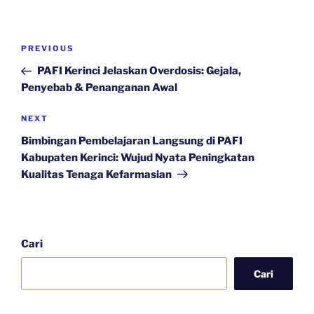
Navigasi
Previous
PREVIOUS
pos
Post
PAFI Kerinci Jelaskan Overdosis: Gejala,
Penyebab & Penanganan Awal
Next
NEXT
Post
Bimbingan Pembelajaran Langsung di PAFI
Kabupaten Kerinci: Wujud Nyata Peningkatan
Kualitas Tenaga Kefarmasian
Cari
Cari