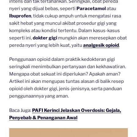
intens dan tak tertahankan. Seringkali, obat pereda
nyeri yang dijual bebas, seperti
Paracetamol
atau
Ibuprofen
, tidak cukup ampuh untuk mengatasi rasa
sakit hebat yang muncul akibat prosedur gigi yang
kompleks atau kondisi tertentu. Dalam kasus-kasus
seperti ini,
dokter gigi
mungkin akan meresepkan obat
pereda nyeri yang lebih kuat, yaitu
analgesik opioid
.
Penggunaan opioid dalam praktik kedokteran gigi
seringkali menimbulkan pertanyaan dan kekhawatiran.
Mengapa obat sekuat ini diperlukan? Apakah aman?
Artikel ini akan mengupas tuntas alasan di balik resep
opioid oleh dokter gigi, jenis-jenisnya, serta panduan
penggunaannya yang aman.
Baca Juga:
PAFI Kerinci Jelaskan Overdosis: Gejala,
Penyebab & Penanganan Awal