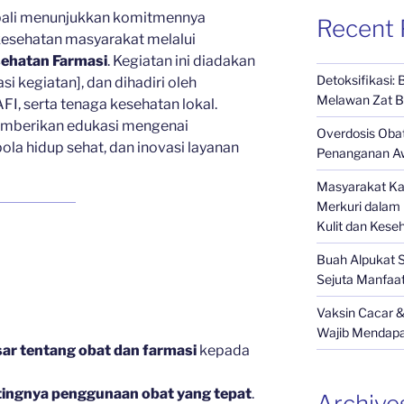
li menunjukkan komitmennya
Recent 
 kesehatan masyarakat melalui
ehatan Farmasi
. Kegiatan ini diadakan
Detoksifikasi:
si kegiatan], dan dihadiri oleh
Melawan Zat B
, serta tenaga kesehatan lokal.
memberikan edukasi mengenai
Overdosis Obat
la hidup sehat, dan inovasi layanan
Penanganan Aw
Masyarakat Ka
Merkuri dalam 
Kulit dan Kese
Buah Alpukat 
Sejuta Manfaa
Vaksin Cacar &
Wajib Mendap
ar tentang obat dan farmasi
kepada
tingnya penggunaan obat yang tepat
.
Archive