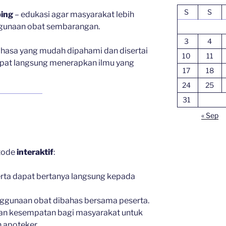
S
S
ping
– edukasi agar masyarakat lebih
ggunaan obat sembarangan.
3
4
hasa yang mudah dipahami dan disertai
10
11
apat langsung menerapkan ilmu yang
17
18
24
25
31
« Sep
tode
interaktif
:
rta dapat bertanya langsung kepada
nggunaan obat dibahas bersama peserta.
n kesempatan bagi masyarakat untuk
 apoteker.