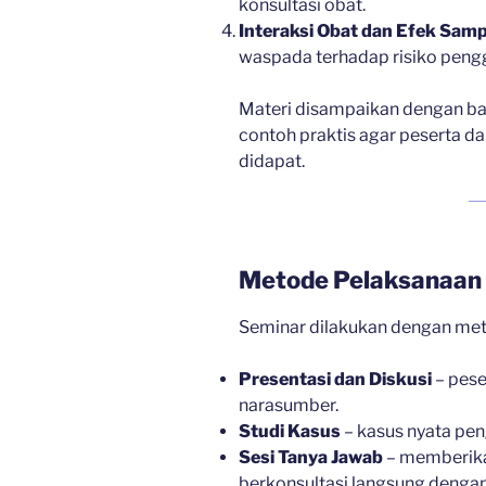
konsultasi obat.
Interaksi Obat dan Efek Sam
waspada terhadap risiko pen
Materi disampaikan dengan ba
contoh praktis agar peserta d
didapat.
Metode Pelaksanaan
Seminar dilakukan dengan me
Presentasi dan Diskusi
– pese
narasumber.
Studi Kasus
– kasus nyata pe
Sesi Tanya Jawab
– memberika
berkonsultasi langsung dengan