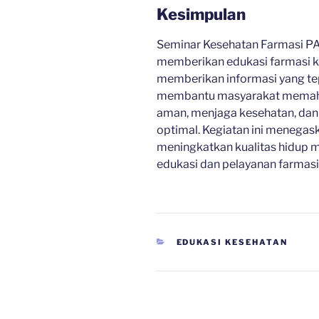
Kesimpulan
Seminar Kesehatan Farmasi PAF
memberikan edukasi farmasi 
memberikan informasi yang tep
membantu masyarakat memaha
aman, menjaga kesehatan, dan
optimal. Kegiatan ini menega
meningkatkan kualitas hidup m
edukasi dan pelayanan farmasi
CATEGORIES
EDUKASI KESEHATAN
Navigasi