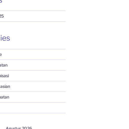
25
ies
e
atan
isasi
asian
hatan
Agustus 2026