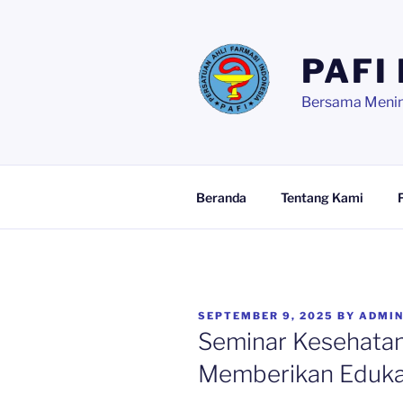
Skip
to
content
PAFI
Bersama Mening
Beranda
Tentang Kami
POSTED
SEPTEMBER 9, 2025
BY
ADMI
ON
Seminar Kesehatan
Memberikan Eduka