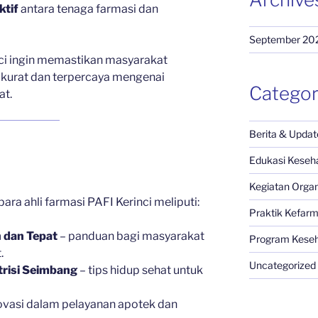
ktif
antara tenaga farmasi dan
September 20
nci ingin memastikan masyarakat
kurat dan terpercaya mengenai
Categor
at.
Berita & Updat
Edukasi Keseh
Kegiatan Organ
ara ahli farmasi PAFI Kerinci meliputi:
Praktik Kefarm
 dan Tepat
– panduan bagi masyarakat
Program Kese
.
Uncategorized
risi Seimbang
– tips hidup sehat untuk
ovasi dalam pelayanan apotek dan