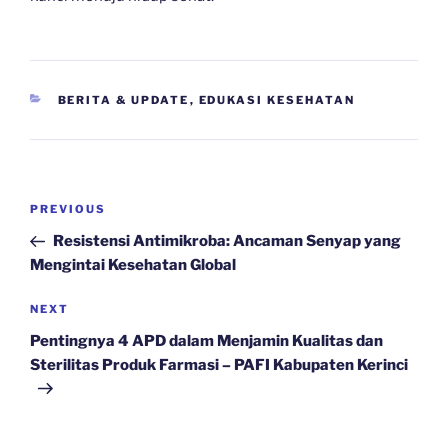
CATEGORIES
BERITA & UPDATE
,
EDUKASI KESEHATAN
Navigasi
Previous
PREVIOUS
pos
Post
Resistensi Antimikroba: Ancaman Senyap yang
Mengintai Kesehatan Global
Next
NEXT
Post
Pentingnya 4 APD dalam Menjamin Kualitas dan
Sterilitas Produk Farmasi – PAFI Kabupaten Kerinci