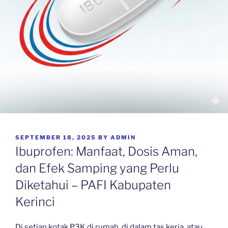
POSTED
SEPTEMBER 18, 2025
BY
ADMIN
ON
Ibuprofen: Manfaat, Dosis Aman,
dan Efek Samping yang Perlu
Diketahui – PAFI Kabupaten
Kerinci
Di setiap kotak P3K di rumah, di dalam tas kerja, atau