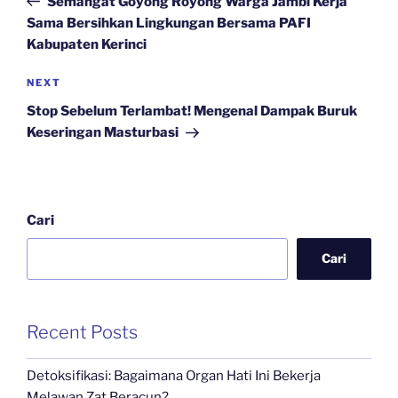
Semangat Goyong Royong Warga Jambi Kerja
Sama Bersihkan Lingkungan Bersama PAFI
Kabupaten Kerinci
Next
NEXT
Post
Stop Sebelum Terlambat! Mengenal Dampak Buruk
Keseringan Masturbasi
Cari
Cari
Recent Posts
Detoksifikasi: Bagaimana Organ Hati Ini Bekerja
Melawan Zat Beracun?