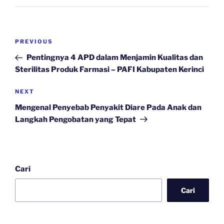
Navigasi
Previous
PREVIOUS
pos
Post
Pentingnya 4 APD dalam Menjamin Kualitas dan
Sterilitas Produk Farmasi – PAFI Kabupaten Kerinci
Next
NEXT
Post
Mengenal Penyebab Penyakit Diare Pada Anak dan
Langkah Pengobatan yang Tepat
Cari
Cari