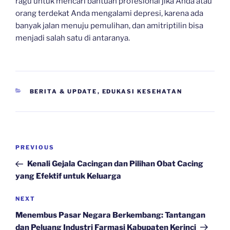
ragu untuk mencari bantuan profesional jika Anda atau
orang terdekat Anda mengalami depresi, karena ada
banyak jalan menuju pemulihan, dan amitriptilin bisa
menjadi salah satu di antaranya.
CATEGORIES
BERITA & UPDATE
,
EDUKASI KESEHATAN
Navigasi
Previous
PREVIOUS
pos
Post
Kenali Gejala Cacingan dan Pilihan Obat Cacing
yang Efektif untuk Keluarga
Next
NEXT
Post
Menembus Pasar Negara Berkembang: Tantangan
dan Peluang Industri Farmasi Kabupaten Kerinci