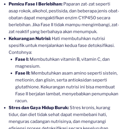
Pemicu Fase I Berlebihan:
Paparan zat-zat seperti
asap rokok, alkohol, pestisida, dan beberapa jenis obat-
obatan dapat mengaktifkan enzim CYP450 secara
berlebihan. Jika Fase II tidak mampu mengimbangi, zat-
zat reaktif yang berbahaya akan menumpuk.
Kekurangan Nutrisi:
Hati membutuhkan nutrisi
spesifik untuk menjalankan kedua fase detoksifikasi.
Contohnya:
Fase I:
Membutuhkan vitamin B, vitamin C, dan
magnesium.
Fase II:
Membutuhkan asam amino seperti sistein,
metionin, dan glisin, serta antioksidan seperti
glutathione. Kekurangan nutrisi ini bisa membuat
Fase II berjalan lambat, menyebabkan penumpukan
racun.
Stres dan Gaya Hidup Buruk:
Stres kronis, kurang
tidur, dan diet tidak sehat dapat membebani hati,
menguras cadangan nutrisinya, dan mengurangi
efisiensi proses detoksifikasi secara keseluruhan.